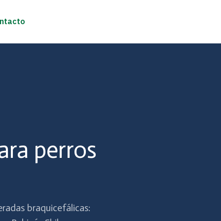
ntacto
ara perros
radas braquicefálicas: