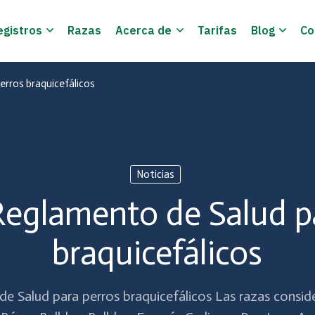
egistros
Razas
Acerca de
Tarifas
Blog
Co
erros braquicefálicos
Noticias
Reglamento de Salud p
braquicefálicos
e Salud para perros braquicefálicos Las razas conside