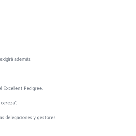
igirá además:
l Excellent Pedigree.
 cereza”.
las delegaciones y gestores