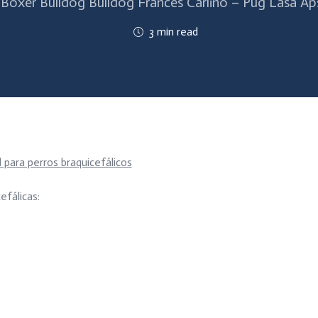
 Bóxer Bulldog Bulldog Francés Carlino – Pug Lasa Ap
3 min read
para perros braquicefálicos
efálicas: