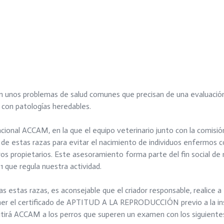
 unos problemas de salud comunes que precisan de una evaluación 
s con patologías heredables.
cional ACCAM, en la que el equipo veterinario junto con la comisió
de estas razas para evitar el nacimiento de individuos enfermos co
os propietarios. Este asesoramiento forma parte del fin social de 
que regula nuestra actividad.
estas razas, es aconsejable que el criador responsable, realice a
ner el certificado de APTITUD A LA REPRODUCCIÓN previo a la ins
itirá ACCAM a los perros que superen un examen con los siguient