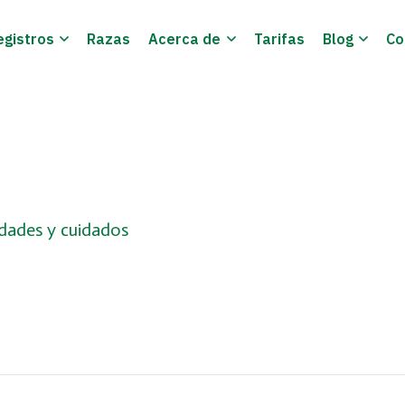
egistros
Razas
Acerca de
Tarifas
Blog
Co
vedades y cuidados