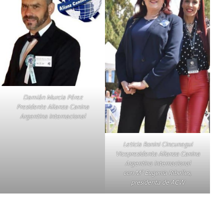
Damián Murcia Pérez
Presidente Alianza Canina
Argentina Internacional
Leticia Bonini Cincunegui
Vicepresidenta Alianza Canina
Argentina Internacional
con Mª Eugenia Ribelles,
presidenta de ACW