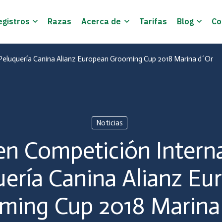
egistros
Razas
Acerca de
Tarifas
Blog
Co
 Peluquería Canina Alianz European Grooming Cup 2018 Marina d´Or
Noticias
en Competición Intern
uería Canina Alianz Eu
ming Cup 2018 Marina