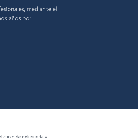
esionales, mediante el
hos años por
l curso de peluquería y