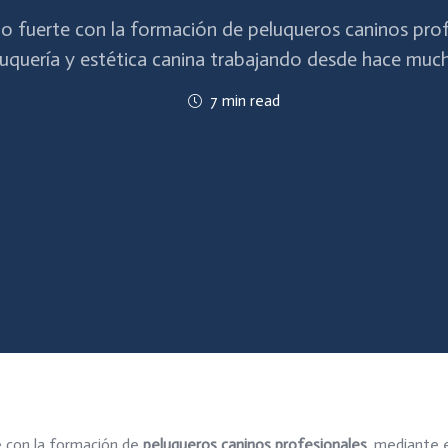
do fuerte con la formación de peluqueros caninos prof
luquería y estética canina trabajando desde hace muc
7 min read
e con la formación de
peluqueros caninos profesionales
, mediante e