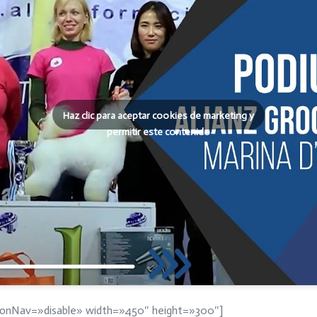
Haz clic para aceptar cookies de marketing y
permitir este contenido
ctionNav=»disable» width=»450″ height=»300″]