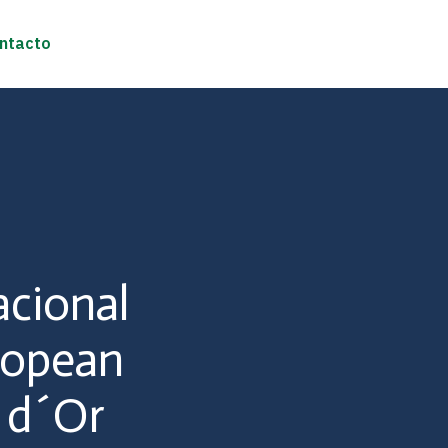
ntacto
acional
ropean
 d´Or