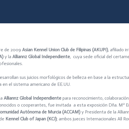
bre de 2009
Asian Kennel Union Club de Filipinas (AKUPI)
, afiliado 
A)
y la
Alliannz Global Independiente
, cuya sede oficial del certam
ofesionales.
esarrollan sus juicios morfológicos de belleza en base a la estructur
a en el sistema americano de EE.UU.
la
Alliannz Global Independiente
para reconocimiento, colaboración
nocidos o cooperantes, fue invitada a esta exposición Dña. Mª Eu
a Comunidad Autónoma de Murcia (ACCAM)
y Presidenta de la Allia
 de
Kennel Club of Japan (KCJ)
; ambos jueces Internacionales All Ro