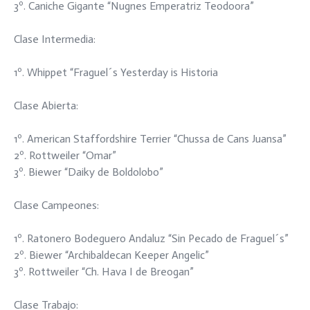
3º. Caniche Gigante “Nugnes Emperatriz Teodoora”
Clase Intermedia:
1º. Whippet “Fraguel´s Yesterday is Historia
Clase Abierta:
1º. American Staffordshire Terrier “Chussa de Cans Juansa”
2º. Rottweiler “Omar”
3º. Biewer “Daiky de Boldolobo”
Clase Campeones:
1º. Ratonero Bodeguero Andaluz “Sin Pecado de Fraguel´s”
2º. Biewer “Archibaldecan Keeper Angelic”
3º. Rottweiler “Ch. Hava I de Breogan”
Clase Trabajo: