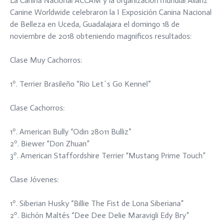
La Canina Nacional ACCAM y la organización mundial Alianz
Canine Worldwide celebraron la I Exposición Canina Nacional
de Belleza en Uceda, Guadalajara el domingo 18 de
noviembre de 2018 obteniendo magnificos resultados:
Clase Muy Cachorros:
1º. Terrier Brasileño “Rio Let´s Go Kennel”
Clase Cachorros:
1º. American Bully “Odin 28011 Bulliz”
2º. Biewer “Don Zhuan”
3º. American Staffordshire Terrier “Mustang Prime Touch”
Clase Jóvenes:
1º. Siberian Husky “Billie The Fist de Lona Siberiana”
2º. Bichón Maltés “Dee Dee Delie Maravigli Edy Bry”