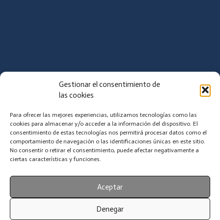
Gestionar el consentimiento de
las cookies
Para ofrecer las mejores experiencias, utilizamos tecnologías como las
cookies para almacenar y/o acceder a la información del dispositivo. El
consentimiento de estas tecnologías nos permitirá procesar datos como el
comportamiento de navegación o las identificaciones únicas en este sitio.
Doce meses, cuatro estaciones, un corazón alegre y
No consentir o retirar el consentimiento, puede afectar negativamente a
unos ojos soñadores. ¡Feliz Año Nuevo!
ciertas características y funciones.
Aceptar
Denegar