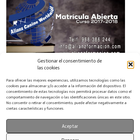
Gestionar el consentimiento de
las cookies
Infórmate ya sin compromiso en el Telf. 968 386
Para ofrecer las mejores experiencias, utilizamos tecnologías como las
244
cookies para almacenar y/o acceder a la información del dispositivo. El
consentimiento de estas tecnologías nos permitirá procesar datos como el
comportamiento de navegación o las identificaciones únicas en este sitio.
Facilidades de pago y descuento para
No consentir o retirar el consentimiento, puede afectar negativamente a
ciertas características y funciones.
desempleados.
Aceptar