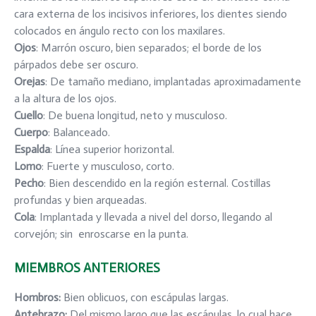
cara externa de los incisivos inferiores, los dientes siendo
colocados en ángulo recto con los maxilares.
Ojos
: Marrón oscuro, bien separados; el borde de los
párpados debe ser oscuro.
Orejas
: De tamaño mediano, implantadas aproximadamente
a la altura de los ojos.
Cuello
: De buena longitud, neto y musculoso.
Cuerpo
: Balanceado.
Espalda
: Línea superior horizontal.
Lomo
: Fuerte y musculoso, corto.
Pecho
: Bien descendido en la región esternal. Costillas
profundas y bien arqueadas.
Cola
: Implantada y llevada a nivel del dorso, llegando al
corvejón; sin enroscarse en la punta.
MIEMBROS ANTERIORES
Hombros
:
Bien oblicuos, con escápulas largas.
Antebrazo
:
Del mismo largo que las escápulas, lo cual hace