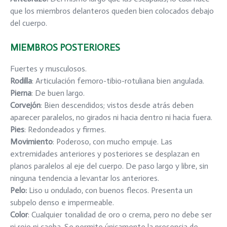
que los miembros delanteros queden bien colocados debajo
del cuerpo.
MIEMBROS POSTERIORES
Fuertes y musculosos.
Rodilla
: Articulación femoro-tibio-rotuliana bien angulada.
Pierna
: De buen largo.
Corvejón
: Bien descendidos; vistos desde atrás deben
aparecer paralelos, no girados ni hacia dentro ni hacia fuera.
Pies
: Redondeados y firmes.
Movimiento
: Poderoso, con mucho empuje. Las
extremidades anteriores y posteriores se desplazan en
planos paralelos al eje del cuerpo. De paso largo y libre, sin
ninguna tendencia a levantar los anteriores.
Pelo
:
Liso u ondulado, con buenos flecos. Presenta un
subpelo denso e impermeable.
Color
: Cualquier tonalidad de oro o crema, pero no debe ser
ni rojo ni caoba. Se permite únicamente la presencia de