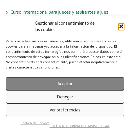
Curso internacional para jueces y aspirantes a juez
Gestionar el consentimiento de
las cookies
LA IMPORTANCIA DE LA TAURINA EN LA DIETA DE
LOS PERROS
Para ofrecer las mejores experiencias, utilizamos tecnologías como las
cookies para almacenar y/o acceder a la información del dispositivo. El
consentimiento de estas tecnologías nos permitirá procesar datos como el
comportamiento de navegación o las identificaciones únicas en este sitio.
Jornadas de Adopción y Exposición Canina Nacional – 23 y
No consentir o retirar el consentimiento, puede afectar negativamente a
24 de Mayo de 2026 en ZigZag, Murcia
ciertas características y funciones.
Aceptar
Denegar
Ver preferencias
© Canina Nacional ACCAM 2025. Todos los derechos
reservados.
Política de Cookies
POLÍTICA DE PRIVACIDAD
AVISO LEGAL