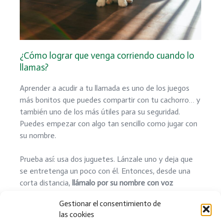
¿Cómo lograr que venga corriendo cuando lo
llamas?
Aprender a acudir a tu llamada es uno de los juegos
más bonitos que puedes compartir con tu cachorro… y
también uno de los más útiles para su seguridad.
Puedes empezar con algo tan sencillo como jugar con
su nombre.
Prueba así: usa dos juguetes. Lánzale uno y deja que
se entretenga un poco con él. Entonces, desde una
corta distancia,
llámalo por su nombre con voz
alegre
y muéstrale el segundo juguete. Vendrá
Gestionar el consentimiento de
encantado, no solo por curiosidad, sino porque
las cookies
empieza a asociar ese sonido —su nombre, tu voz—