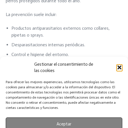
perros protegidos durante todo el año.
La prevención suele incluir:
Productos antiparasitarios externos como collares,
pipetas o sprays.
Desparasitaciones internas periódicas.
Control e higiene del entorno.
Revisiones veterinarias regulares.
Gestionar el consentimiento de
las cookies
Mantener una correcta protección antiparasitaria es una
parte esencial del cuidado responsable de nuestros perros.
Para ofrecer las mejores experiencias, utilizamos tecnologías como las
cookies para almacenar y/o acceder a la información del dispositivo. El
Con ello mejoramos su bienestar, protegemos su salud y
consentimiento de estas tecnologías nos permitirá procesar datos como el
contribuimos también a la seguridad de todo el entorno
comportamiento de navegación o las identificaciones únicas en este sitio.
familiar.
No consentir o retirar el consentimiento, puede afectar negativamente a
ciertas características y funciones.
Aceptar