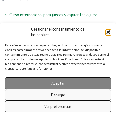
Curso internacional para jueces y aspirantes a juez
LA IMPORTANCIA DE LA TAURINA EN LA DIETA DE LOS
Gestionar el consentimiento de
las cookies
PERROS
Para ofrecer las mejores experiencias, utilizamos tecnologías como las
Jornadas de Adopción y Exposición Canina Nacional – 23 y 24
cookies para almacenar y/o acceder a la información del dispositivo. El
consentimiento de estas tecnologías nos permitirá procesar datos como el
de Mayo de 2026 en ZigZag, Murcia
comportamiento de navegación o las identificaciones únicas en este sitio.
No consentir o retirar el consentimiento, puede afectar negativamente a
ciertas características y funciones.
LA IMPORTANCIA DE CONTROLAR LOS PARÁSITOS EN
PERROS
Aceptar
Resultados oficiales: Exposición Canina de Puerto Lumbreras
Denegar
2026
Ver preferencias
AVISO LEGAL
POLÍTICA DE COOKIES (UE)