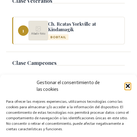
Clase Veteranos
Ch. Reatas Yorkville at
Kindamagik
1
Añadir foto
BOBTAIL
Clase Campeones
Gestionar el consentimiento de
Joy Viggo El Azote de los
las cookies
Cárpatos
1
Añadir foto
BICHÓN FRISÉ
Para ofrecer las mejores experiencias, utilizamos tecnologías como las
cookies para almacenar y/o acceder a la información del dispositivo. El
consentimiento de estas tecnologías nos permitirá procesar datos como el
comportamiento de navegación o las identificaciones únicas en este sitio.
Resultados sujetos a revisión oficial · Exposición Canina Nacional
No consentir o retirar el consentimiento, puede afectar negativamente a
Puerto Lumbreras · 3 de mayo de 2026 · ACCAM
ciertas características y funciones.