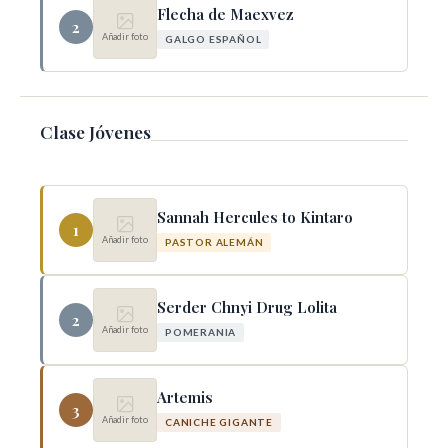
Flecha de Maexvez
2
Añadir foto
GALGO ESPAÑOL
Clase Jóvenes
Sannah Hercules to Kintaro
1
Añadir foto
PASTOR ALEMÁN
Serder Chnyi Drug Lolita
2
Añadir foto
POMERANIA
Artemis
3
Añadir foto
CANICHE GIGANTE