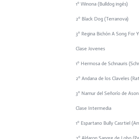
1º Winona (Bulldog ingés)
2º Black Dog (Terranova)
3º Regina Bichón A Song For Yo
Clase Jovenes
1º Hermosa de Schnauris (Sch
2º Andana de los Claveles (R
3º Namur del Señorío de Ason
Clase Intermedia
1º Espartano Bully Casrtiel (Am
2º Aldaron Sangre de Lobo (Pe