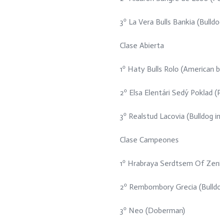
3º La Vera Bulls Bankia (Bulldo
Clase Abierta
1º Haty Bulls Rolo (American bu
2º Elsa Elentári Sedý Poklad (
3º Realstud Lacovia (Bulldog in
Clase Campeones
1º Hrabraya Serdtsem Of Zenit
2º Rembombory Grecia (Bulldo
3º Neo (Doberman)