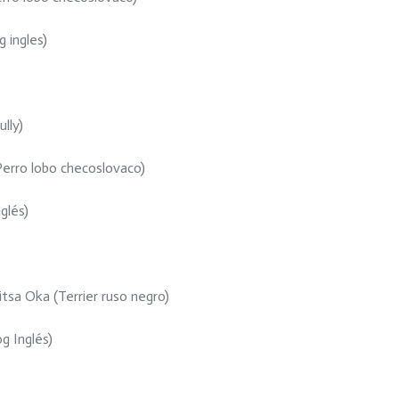
g ingles)
lly)
Perro lobo checoslovaco)
glés)
sa Oka (Terrier ruso negro)
g Inglés)