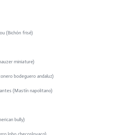
u (Bichón frisé)
nauzer miniature)
atonero bodeguero andaluz)
antes (Mastín napolitano)
erican bully)
rro lobo checoslovaco)