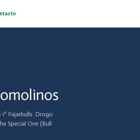
ntacto
yomolinos
 Fajarbulls Drogo
he Special One (Bull