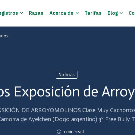
egistros
Razas
Acerca de
Tarifas
Blog
Co
inos
Noticias
os Exposición de Arro
ICIÓN DE ARROYOMOLINOS Clase Muy Cachorros 1º
 Camorra de Ayelchen (Dogo argentino) 3º Free Bully T
1 min read