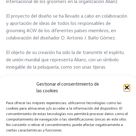
internacional de los groomers en la organización Alianz.
El proyecto del diseño se ha llevado a cabo en colaboración
y aportación de ideas de todos los responsables de
grooming ACW de los diferentes países miembros, en
colaboración del diseñador D. Antonio J. Baño Gómez.
El objeto de su creación ha sido la de transmitir el espíritu
de unión mundial que representa Alianz, con un símbolo
innegable de la peluquería, como son unas tijeras.
[fancy_images width=»450″ height=»300″]
Gestionar el consentimiento de
[image]http://www.caninanacionalaccam.es/wp-
las cookies
content/uploads/2018/01/IMG-20180130-
WA0016.jpg[/image]
Para ofrecer las mejores experiencias, utilizamos tecnologías como las
cookies para almacenar y/o acceder a la información del dispositivo. El
[image]http://www.caninanacionalaccam.es/wp-
consentimiento de estas tecnologías nos permitirá procesar datos como el
content/uploads/2018/01/IMG-20180130-
comportamiento de navegación o las identificaciones únicas en este sitio.
WA0017.jpg[/image]
No consentir o retirar el consentimiento, puede afectar negativamente a
ciertas características y funciones.
[/fancy_images]