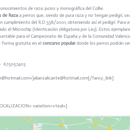
conocimientos de raza. jucios y monográfica del Collie.
 de Raza
a perros que, siendo de pura raza y no tengan pedigrí, sea
n cumplimiento del R.D 558/2001, obteniendo así el pedigrí. Para el
o el Microchip (Identicación obligatoria por Ley). Estos ejemplares
 puntable para el Campeonato de España y de la Comunidad Valenci
de forma gratuita en el
concurso popular
donde los perros podrán se
1 – 675057403
nte@hotmail.com»]alianzalicante@hotmail.com[/fancy_link]
LOCALIZACION» variation=»teal»]