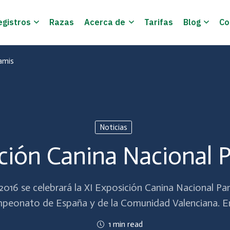
egistros
Razas
Acerca de
Tarifas
Blog
Co
amis
Noticias
ición Canina Nacional 
2016 se celebrará la XI Exposición Canina Nacional Pa
mpeonato de España y de la Comunidad Valenciana. E
1 min read