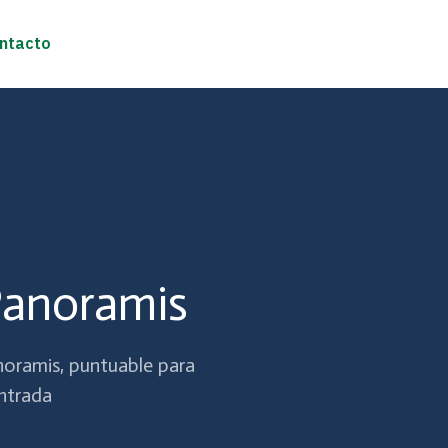
ntacto
Panoramis
noramis, puntuable para
ntrada