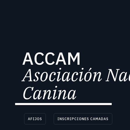
A
C
C
A
M
A
s
o
c
i
a
c
i
ó
n
N
a
C
a
n
i
n
a
AFIJOS
INSCRIPCIONES CAMADAS