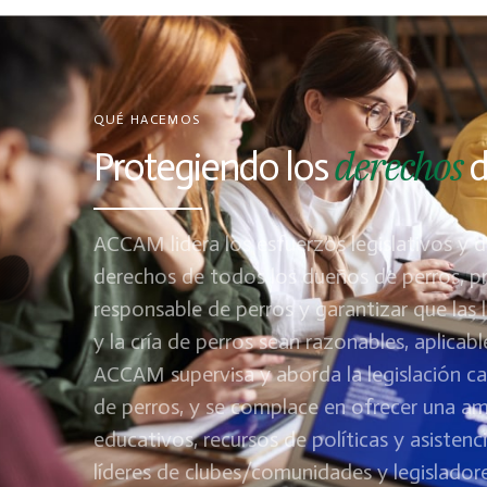
QUÉ HACEMOS
derechos
Protegiendo los
d
ACCAM lidera los esfuerzos legislativos y 
derechos de todos los dueños de perros, p
responsable de perros y garantizar que las 
y la cría de perros sean razonables, aplicabl
ACCAM supervisa y aborda la legislación ca
de perros, y se complace en ofrecer una a
educativos, recursos de políticas y asistenc
líderes de clubes/comunidades y legisladore