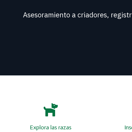
A
s
e
s
o
r
a
m
i
e
n
t
o
a
c
r
i
a
d
o
r
e
s
,
r
e
g
i
s
t
r
Explora las razas
In