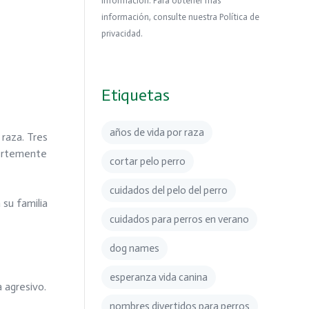
información. Para obtener más
información, consulte nuestra Política de
privacidad.
Etiquetas
años de vida por raza
 raza. Tres
uertemente
cortar pelo perro
cuidados del pelo del perro
 su familia
cuidados para perros en verano
dog names
esperanza vida canina
a agresivo.
nombres divertidos para perros