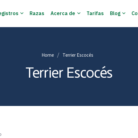
egistros
Razas
Acerca de
Tarifas
Blog
Co
Home
Terrier Escocés
Terrier Escocés
o