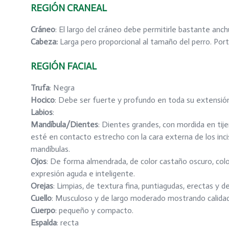
REGIÓN CRANEAL
Cráneo
: El largo del cráneo debe permitirle bastante anc
Cabeza:
Larga pero proporcional al tamaño del perro. Por
REGIÓN FACIAL
Trufa
: Negra
Hocico
: Debe ser fuerte y profundo en toda su extensió
Labios
:
Mandíbula/Dientes
: Dientes grandes, con mordida en tije
esté en contacto estrecho con la cara externa de los inci
mandíbulas.
Ojos
: De forma almendrada, de color castaño oscuro, colo
expresión aguda e inteligente.
Orejas
: Limpias, de textura fina, puntiagudas, erectas y d
Cuello
: Musculoso y de largo moderado mostrando calidad
Cuerpo
: pequeño y compacto.
Espalda
: recta