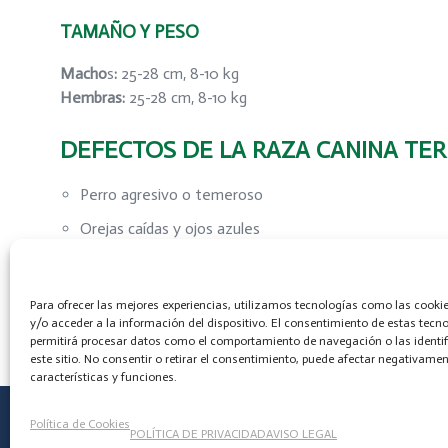
TAMAÑO Y PESO
Macho
s
:
25-28 cm, 8-10 kg
Hembras:
25-28 cm, 8-10 kg
DEFECTOS DE LA RAZA CANINA TER
Perro agresivo o temeroso
Orejas caídas y ojos azules
Para ver otras razas
HAZ CLIC AQUÍ
Para ofrecer las mejores experiencias, utilizamos tecnologías como las cook
y/o acceder a la información del dispositivo. El consentimiento de estas tecn
permitirá procesar datos como el comportamiento de navegación o las identi
este sitio. No consentir o retirar el consentimiento, puede afectar negativamen
características y funciones.
Política de Cookies
POLÍTICA DE PRIVACIDAD
AVISO LEGAL