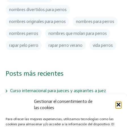
nombres divertidos para perros
nombres originales para perros
nombres para perros
nombres perros
nombres que molan para perros
rapar pelo perro
rapar perro verano
vida perros
Posts más recientes
Curso internacional para jueces y aspirantes a juez
Gestionar el consentimiento de
las cookies
LA IMPORTANCIA DE LA TAURINA EN LA DIETA DE
LOS PERROS
Para ofrecer las mejores experiencias, utilizamos tecnologías como las
cookies para almacenar y/o acceder a la información del dispositivo. El